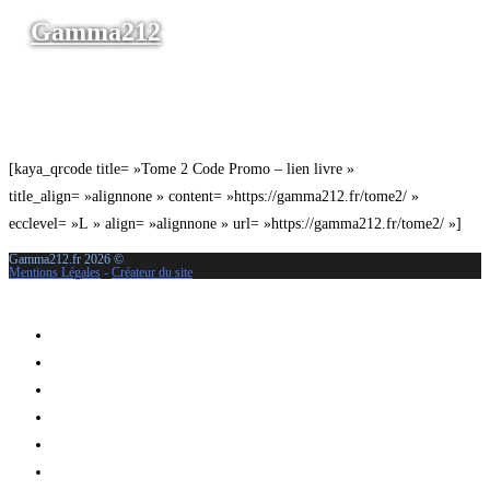
Gamma212
Menu
Fermer
[kaya_qrcode title= »Tome 2 Code Promo – lien livre »
title_align= »alignnone » content= »https://gamma212.fr/tome2/ »
ecclevel= »L » align= »alignnone » url= »https://gamma212.fr/tome2/ »]
Gamma212.fr 2026 ©
Mentions Légales
-
Créateur du site
Fermer le menu
Accueil
Expéditions sur Gamma212
Témoignages & chroniques
A.F. TOGNONI
Blog Science-Fiction
Contact